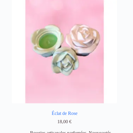
Éclat de Rose
18,00
€
Bougies artisanales parfumées
,
Nouveautés